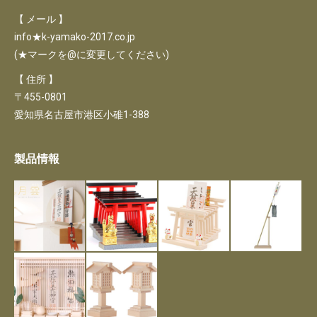
【 メール 】
info★k-yamako-2017.co.jp
(★マークを@に変更してください)
【 住所 】
〒455-0801
愛知県名古屋市港区小碓1-388
製品情報