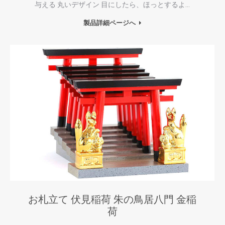
与える 丸いデザイン 目にしたら、ほっとするよ…
製品詳細ページへ
お札立て 伏見稲荷 朱の鳥居八門 金稲
荷