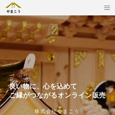
良
い
物
に
、
心
を
込
め
て
ご
縁
が
つ
な
が
る
オ
ン
ラ
イ
ン
販
売
株式会社やまこう