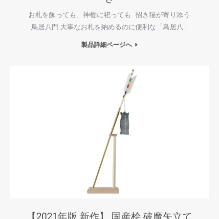
お札を飾っても、神棚に祀っても 招き猫が寄り添う
鳥居八門 大事なお札を納めるのに便利な「鳥居八…
製品詳細ページへ
【2021年版 新作】 国産桧 破魔矢立て