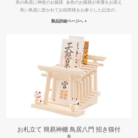
朱の鳥居に神使のお狐様 金色のお狐様が幸運をお迎え
朱い鳥居に惹かれてお稲荷様をお参りした記念の…
製品詳細ページへ
お札立て 簡易神棚 鳥居八門 招き猫付
き